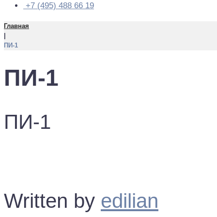
+7 (495) 488 66 19
Главная
|
ПИ-1
ПИ-1
ПИ-1
Facebook
Twitter
Google+
LinkedIn
Pinterest
Written by
edilian