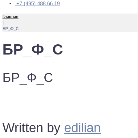
+7 (495) 488 66 19
Главная
|
БР_Ф_С
БР_Ф_С
БР_Ф_С
Facebook
Twitter
Google+
LinkedIn
Pinterest
Written by
edilian