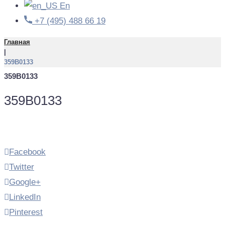
En
+7 (495) 488 66 19
Главная
|
359B0133
359B0133
359B0133
Facebook
Twitter
Google+
LinkedIn
Pinterest